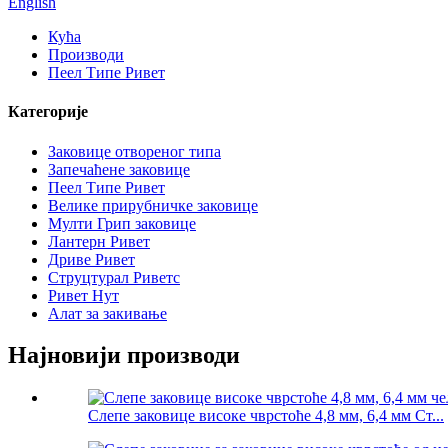
English
Кућа
Производи
Пеел Типе Ривет
Категорије
Заковице отвореног типа
Запечаћене заковице
Пеел Типе Ривет
Велике прирубничке заковице
Мулти Грип заковице
Лантерн Ривет
Дриве Ривет
Струцтурал Риветс
Ривет Нут
Алат за закивање
Најновији производи
Слепе заковице високе чврстоће 4,8 мм, 6,4 мм Ст...