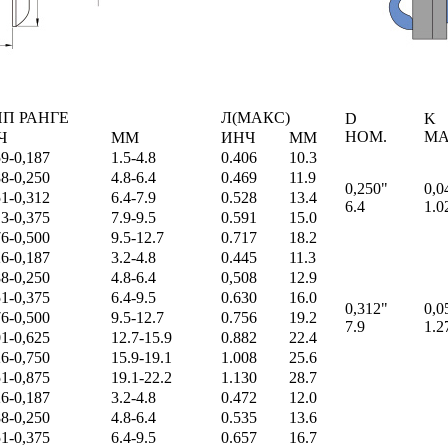
ИП РАНГЕ
Л(МАКС)
D
K
НОМ.
МА
Ч
MM
ИНЧ
MM
59-0,187
1.5-4.8
0.406
10.3
88-0,250
4.8-6.4
0.469
11.9
0,250"
0,0
51-0,312
6.4-7.9
0.528
13.4
6.4
1.0
13-0,375
7.9-9.5
0.591
15.0
76-0,500
9.5-12.7
0.717
18.2
26-0,187
3.2-4.8
0.445
11.3
88-0,250
4.8-6.4
0,508
12.9
51-0,375
6.4-9.5
0.630
16.0
0,312"
0,0
76-0,500
9.5-12.7
0.756
19.2
7.9
1.2
01-0,625
12.7-15.9
0.882
22.4
26-0,750
15.9-19.1
1.008
25.6
51-0,875
19.1-22.2
1.130
28.7
26-0,187
3.2-4.8
0.472
12.0
88-0,250
4.8-6.4
0.535
13.6
51-0,375
6.4-9.5
0.657
16.7