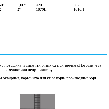
60"
1,06"
420
362
2
27
1870Н
1610Н
року површину и смањити ризик од пригњечења.Погодан је за
је превелике или неправилне рупе.
им оквирима, картонима или било којим производима који