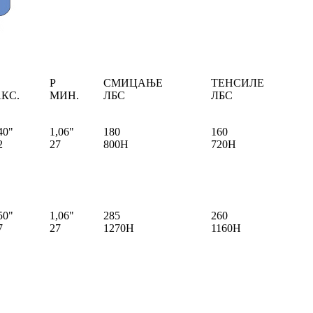
P
СМИЦАЊЕ
ТЕНСИЛЕ
КС.
МИН.
ЛБС
ЛБС
40"
1,06"
180
160
2
27
800Н
720Н
50"
1,06"
285
260
7
27
1270Н
1160Н