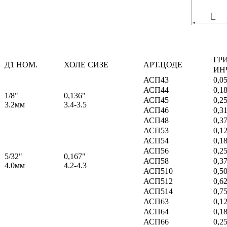
ГР
Д1 НОМ.
ХОЛЕ СИЗЕ
АРТ.ЦОДЕ
ИН
АСП43
0,0
АСП44
0,1
1/8"
0,136"
АСП45
0,2
3.2мм
3.4-3.5
АСП46
0,3
АСП48
0,3
АСП53
0,1
АСП54
0,1
АСП56
0,2
5/32"
0,167"
АСП58
0,3
4.0мм
4.2-4.3
АСП510
0,5
АСП512
0,6
АСП514
0,7
АСП63
0,1
АСП64
0,1
АСП66
0,2