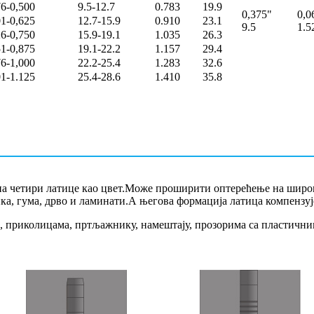
76-0,500
9.5-12.7
0.783
19.9
0,375"
0,0
01-0,625
12.7-15.9
0.910
23.1
9.5
1.5
26-0,750
15.9-19.1
1.035
26.3
51-0,875
19.1-22.2
1.157
29.4
76-1,000
22.2-25.4
1.283
32.6
01-1.125
25.4-28.6
1.410
35.8
е, на четири латице као цвет.Може проширити оптерећење на ши
ика, гума, дрво и ламинати.А његова формација латица компензу
а, приколицама, пртљажнику, намештају, прозорима са пластичн