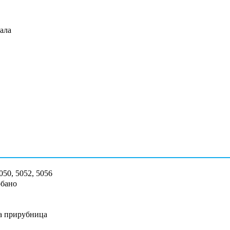
ала
50, 5052, 5056
рбано
а прирубница