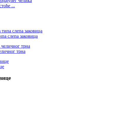
тоће ...
ипа слепа заковица
еличног трна
це
вице