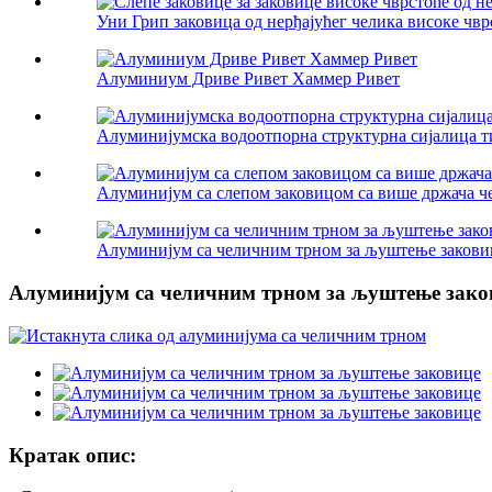
Уни Грип заковица од нерђајућег челика високе чврс
Алуминиум Дриве Ривет Хаммер Ривет
Алуминијумска водоотпорна структурна сијалица т
Алуминијум са слепом заковицом са више држача ч
Алуминијум са челичним трном за љуштење закови
Алуминијум са челичним трном за љуштење зако
Кратак опис: