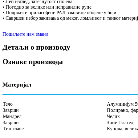
• Леп изглед, затегнутост спојева
• Погодно за велике или неправилне рупе
• Подржите прилагођене РАЛ заковице обојене у боји
• Савршен избор закивања од меког, ломљивог и танког материј
Пошаљите нам емаил
Детаљи о производу
Ознаке производа
Материјал
Тело
Алуминијум 50
Заврши
Полирано, фа
Мандрел
Челик
Заврши
Зине Платед
Тип главе
Купола, велик