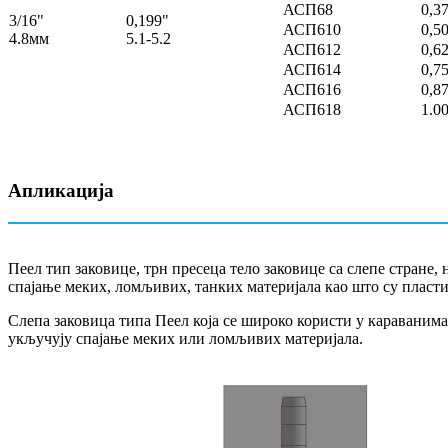
АСП68
0,3
3/16"
0,199"
АСП610
0,5
4.8мм
5.1-5.2
АСП612
0,6
АСП614
0,7
АСП616
0,8
АСП618
1.0
Апликација
Пеел тип заковице, трн пресеца тело заковице са слепе стран
спајање меких, ломљивих, танких материјала као што су пласт
Слепа заковица типа Пеел која се широко користи у караваним
укључују спајање меких или ломљивих материјала.