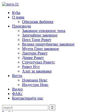
Кућа
О нама
Обилазак фабрике
Производи
Заковице отвореног типа
Запечаћене заковице
Пеел Типе Ривет
Велике прирубничке заковице
Мулти Грип заковице
Лантерн Ривет
Дриве Ривет
Струцтурал Риветс
Ривет Нут
Алат за закивање
Вести
Цомпани Невс
Индустри Невс
Видео
ФАКс
Контактирајте нас