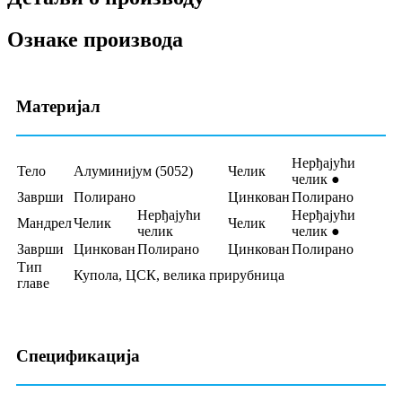
Ознаке производа
Материјал
Нерђајући
Тело
Алуминијум (5052)
Челик
челик ●
Заврши
Полирано
Цинкован
Полирано
Нерђајући
Нерђајући
Мандрел
Челик
Челик
челик
челик ●
Заврши
Цинкован
Полирано
Цинкован
Полирано
Тип
Купола, ЦСК, велика прирубница
главе
Спецификација