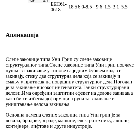
ББП61-
18.5
6.0-8.5
9.6
1.5
3.1
5.5
0618
Апликација
Слепе заковице типа Уни-Грип су слепе заковице
структуралног типа.Слепе заковице типа Уни грип повлаче
пушке за закивање у типове са једним бубњем када се
закивају, стежу два структурна дела која се закивају и
смањују притисак на површину структурног дела.Погодан
је за закивање високог интензитета.Танки структурирани
делови.Има одређени заштитни ефекат на делове закивања
како би се избегла деформација рупа за закивање и
уништавање делова закивања.
Основна намена слепих заковица типа Уни грип је за
возила, бродове, зграде, машине, електротехнику, авионе,
контејнере, лифтове и друге индустрије.