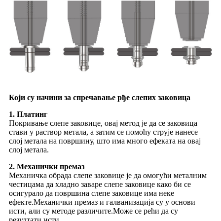
Који су начини за спречавање рђе слепих заковица
1. Платинг
Покривање слепе заковице, овај метод је да се заковица
стави у раствор метала, а затим се помоћу струје нанесе
слој метала на површину, што има много ефеката на овај
слој метала.
2. Механички премаз
Механичка обрада слепе заковице је да омогући металним
честицама да хладно заваре слепе заковице како би се
осигурало да површина слепе заковице има неке
ефекте.Механички премаз и галванизација су у основи
исти, али су методе различите.Може се рећи да су
резултати исти.