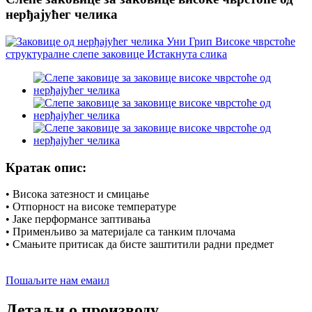
нерђајућег челика
Кратак опис:
• Висока затезност и смицање
• Отпорност на високе температуре
• Јаке перформансе заптивања
• Применљиво за материјале са танким плочама
• Смањите притисак да бисте заштитили радни предмет
Пошаљите нам емаил
Детаљи о производу