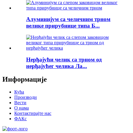
Алуминијум са челичним трном
велике прирубнице типа Б...
Нерђајући челик са трном од
нерђајућег челика Ла...
Информације
Кућа
Производи
Вести
О нама
Контактирајте нас
ФАКс