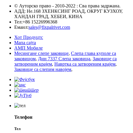
© Ауторско право - 2010-2022 : Сва права задржана.
АДД: Не.168 ЗХЕНКСИНГ РОАД, ОКРУГ КУЗХОУ,
ХАНДАН ГРАД, ХЕБЕИ, КИНА
Тел:
+86 15226996368
Емаил:
sales@fixpalrivet.com
Хот Продуцтс
Мапа сајта
АМП Мобиле
Месингане слепе заковице
,
Слепа глава куполе са
заковицом
,
Дин 7337 Слепа заковица
,
Заковице са
затвореним крајем
,
Навртка са затвореним крајем
,
Заковице са слепим навојем
,
Телефон
Тел