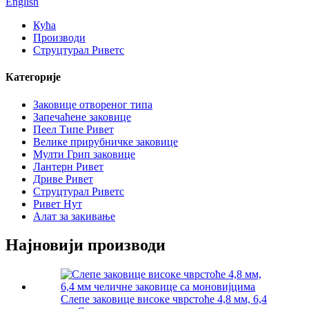
English
Кућа
Производи
Струцтурал Риветс
Категорије
Заковице отвореног типа
Запечаћене заковице
Пеел Типе Ривет
Велике прирубничке заковице
Мулти Грип заковице
Лантерн Ривет
Дриве Ривет
Струцтурал Риветс
Ривет Нут
Алат за закивање
Најновији производи
Слепе заковице високе чврстоће 4,8 мм, 6,4