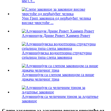
мм Ст...
Уни Грип заковица од нерђајућег челика
високе чврстоће ...
Алуминиум Дриве Ривет Хаммер Ривет
Алуминијумска водоотпорна структурна
сијалица типа слепа заковица
Алуминијум са слепом заковицом са више
држача челичног трна
Алуминијум са челичним трном за љуштење
заковице
Слепе заковице за заковице високе чврстоће од