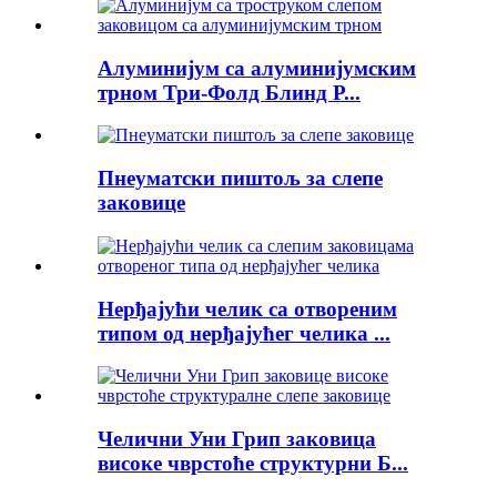
Алуминијум са алуминијумским
трном Три-Фолд Блинд Р...
Пнеуматски пиштољ за слепе
заковице
Нерђајући челик са отвореним
типом од нерђајућег челика ...
Челични Уни Грип заковица
високе чврстоће структурни Б...