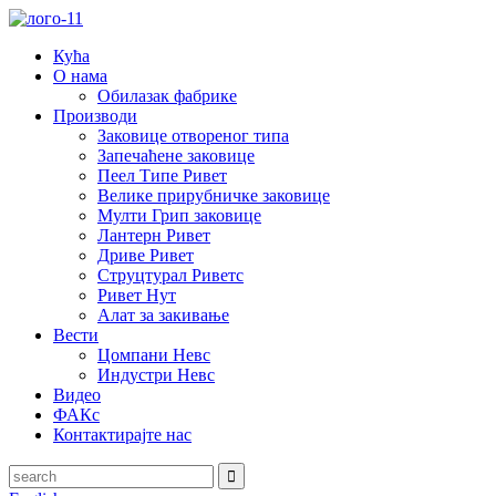
Кућа
О нама
Обилазак фабрике
Производи
Заковице отвореног типа
Запечаћене заковице
Пеел Типе Ривет
Велике прирубничке заковице
Мулти Грип заковице
Лантерн Ривет
Дриве Ривет
Струцтурал Риветс
Ривет Нут
Алат за закивање
Вести
Цомпани Невс
Индустри Невс
Видео
ФАКс
Контактирајте нас