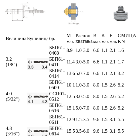
M
B
K
E
СМИЦ
Распон
Величина
Бушилица
бр.
хватања
мак
мак
мак
мак
KN
ББП61-
8.9
1.0-3.0
6.6
1.1
2.1
1.6
0408
3.2
ББП61-
11.4
3.0-5.0
6.6
1.1
2.1
1.7
(1/8")
0411
ББП61-
13.6
5.0-7.0
6.6
1.1
2.1
3.2
0414
ББП61-
10.1
1.0-3.0
8.0
1.5
2.6
5.2
0509
4.0
ССП01-
12.5
3.0-5.0
8.0
1.5
2.6
5.2
(5/32")
0512
ББП61-
15.1
5.0-7.0
8.0
1.5
2.6
5.2
0516
ББП61-
12.9
1.5-3.5
9.6
1.5
3.1
5.5
0611
4.8
ББП61-
15.5
3.5-6.0
9.6
1.5
3.1
5.5
(3/16")
0614