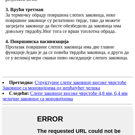
3. Врући третман
За термичку обраду површина слепих заковица, неке
површине заковице су релативно тврде, тако да можете
загрејати заковице да бисте обезбедили да заковица има
довољну тврдоћу.Због тога се врши топлотна обрада.
4. Површинска пасивизација
Пролазак површине слепих заковица има две главне
функције.Један је да се повећа тврдоћа заковица, а други да
се у великој мери смањи ниво оксидације слепих заковица.
Претходна:
Структурне слепе заковице високе чврстоће
Заковице са моновијцима од нерђајућег челика
Следећи:
Слепе заковице високе чврстоће 4,8 мм, 6,4 мм
челичне заковице са моновијцима